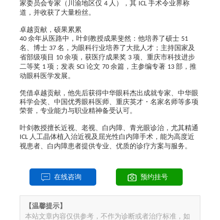
家委员会专家（川渝地区仅
人），其
手术令业界称
4
ICL
道，并收获了大量粉丝。
卓越贡献，硕果累累
余年从医路中，叶剑教授成果斐然：他培养了硕士
40
51
名、博士
名，为眼科行业培养了大批人才；主持国家及
37
省部级项目
余项，获医疗成果奖
项、重庆市科技进步
10
3
二等奖
项；发表
论文
余篇，主参编专著
部，推
1
SCI
70
13
动眼科医学发展。
凭借卓越贡献，他先后获得中华眼科杰出成就专家、中华眼
科学会奖、中国优秀眼科医师、重庆英才・名家名师等多项
荣誉，专业能力与职业精神备受认可。
叶剑教授擅长近视、老视、白内障、青光眼诊治，尤其精通
人工晶体植入治近视及屈光性白内障手术，能为高度近
ICL
视患者、白内障患者提供专业、优质的诊疗方案与服务。
在线咨询
预约挂号
【温馨提示】
本站文章内容仅供参考，不作为诊断或者治疗标准，如