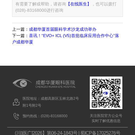
有需要了解或帮助，请咨询
【在线医生】
，也可以拨打
(028)-83168000进行咨询
上一篇：
成都华厦首届眼科学术沙龙成功举办
下一篇：
喜讯！“EVO+ ICL (V5)首批临床应用合作中心”落
户成都华厦
医院地址：成都高新区玉林北路2号
附1号附2号
关注医院官方公众号
预约热线：(028)-83168000
实时了解优惠信息
(川|)医广[2026】第06-24-1843号
|
蜀ICP备17025276号