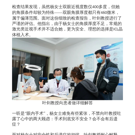
检查结果发现，虽然杨女士双眼近视度数仅
多度，但她
400
的角膜条件却较为特殊——双眼角膜厚度都只有
微米，
460
属于偏薄范围。面对这份细致的检查报告，叶剑教授进行了
严谨的评估。他指出，由于杨女士的角膜厚度不足，常规的
激光类近视手术并不适合她，更为安全、理想的选择是
晶
ICL
体植入术。
叶剑教授向患者做详细解答
一听是
“眼内手术”，杨女士难免有些紧张，不禁向叶教授吐
露了心中的两大顾虑：手术到底安不安全？会不会有后遗
症？
面对杨女士对安全性和后遗症的担忧，叶剑教授耐心解释