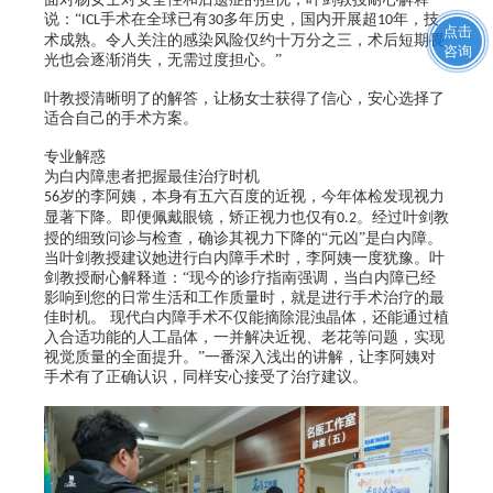
说：
“
手术在全球已有
多年历史，国内开展超
年，技
ICL
30
10
点击
术成熟。令人关注的感染风险仅约十万分之三，术后短期畏
咨询
光也会逐渐消失，无需过度担心。”
叶教授清晰明了的解答，让杨女士获得了信心，安心选择了
适合自己的手术方案。
专业解惑
为白内障患者把握最佳治疗时机
岁的李阿姨，本身有五六百度的近视，今年体检发现视力
56
显著下降。即便佩戴眼镜，矫正视力也仅有
。经过叶剑教
0.2
授的细致问诊与检查，确诊其视力下降的“元凶”是白内障。
当叶剑教授建议她进行白内障手术时，李阿姨一度犹豫。叶
剑教授耐心解释道：
“现今的诊疗指南强调，当白内障已经
影响到您的日常生活和工作质量时，就是进行手术治疗的最
佳时机。 现代白内障手术不仅能摘除混浊晶体，还能通过植
入合适功能的人工晶体，一并解决近视、老花等问题，实现
视觉质量的全面提升。”一番深入浅出的讲解，让李阿姨对
手术有了正确认识，同样安心接受了治疗建议。