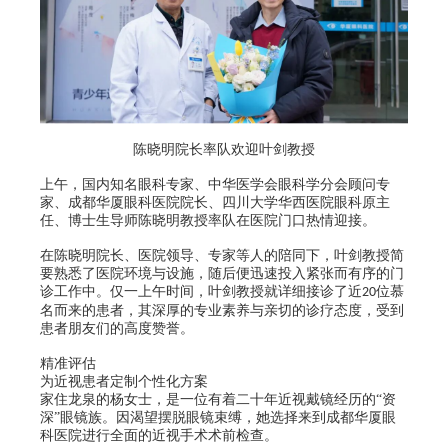
陈晓明院长率队欢迎叶剑教授
上午，国内知名眼科专家、中华医学会眼科学分会顾问专
家、成都华厦眼科医院院长、四川大学华西医院眼科原主
任、博士生导师陈晓明教授率队在医院门口热情迎接。
在陈晓明院长、医院领导、专家等人的陪同下，叶剑教授简
要熟悉了医院环境与设施，随后便迅速投入紧张而有序的门
诊工作中。仅一上午时间，叶剑教授就详细接诊了近
位慕
20
名而来的患者，其深厚的专业素养与亲切的诊疗态度，受到
患者朋友们的高度赞誉。
精准评估
为近视患者定制个性化方案
家住龙泉的杨女士，是一位有着二十年近视戴镜经历的
“资
深”眼镜族。因渴望摆脱眼镜束缚，她选择来到成都华厦眼
科医院进行全面的近视手术术前检查。