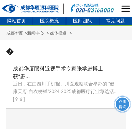
网站首页
医院概况
医师团队
常见问题
成都华厦
>
新闻中心
>
媒体报道
>
�
成都华厦眼科近视手术专家张学进博士
获“患...
近日，在由四川手机报、川医观察联合举办的 “健
康天府·白衣榜样”2024-2025成都医疗行业荐选活...
[全文]
点击
咨询